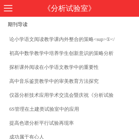
《分析试验室》
期刊导读
首
论小学语文阅读教学课内外整合的策略<sup>①</
页
期
初高中数学教学中培养学生创新意识的策略分析
刊
期
探析课外阅读在小学语文教学中的重要性
高中音乐鉴赏教学中的审美教育方法探究
导
刊
投
仪器分析技术应用学术交流会暨庆祝《分析试验
读
介
稿
邮
6S管理在土建类试验室中的应用
绍
提高色谱分析平行试验再现率
指
箱
在
成功属于有心人