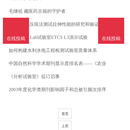
南
投
线
联
毛继祖 藏医药古籍的守护者
稿
投
系
“金属材料压痕法测试拉伸性能的研究和验证工
DB Living Lab试验室ETCS L3演示试验
在线投稿
在线投稿
稿
我
如何构建水利水电工程检测试验室质量体系
们
中国自然科学学术期刊显示度排名表——《农业
《分析试验室》征订启事
2003年度化学类期刊影响因子和总被引频次排序
首页
上页