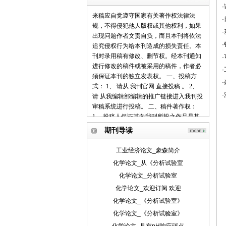
来稿应自觉遵守国家有关著作权法律法
规，不得侵犯他人版权或其他权利，如果
出现问题作者文责自负，而且本刊将依法
追究侵权行为给本刊造成的损失责任。本
刊对录用稿有修改、删节权。经本刊通知
进行修改的稿件或被采用的稿件，作者必
须保证本刊的独立发表权。 一、投稿方
式： 1、 请从 我刊官网 直接投稿 。 2、
请 从我编辑部编辑的推广链接进入我刊投
审稿系统进行投稿。 二、稿件著作权：
1、 投稿人保证其向我刊所投之作品是其
本人或与他人合作创作之成果，或对所投
期刊导读
作品拥有合法的著作权，无第三人对其作
品提出可成立之权利主张。 2、 投稿人保
工业经济论文_豪森简介
证向我刊所投之稿件，尚未在任何媒体上
化学论文_从《分析试验室
发表。 3、 投稿人保证其作品不含有违反
化学论文_分析试验室
宪法、法律及损害社会公共利益之内容。
4、 投稿人向我刊所投之作品不得同时向
化学论文_欢迎订阅 欢迎
第三方投送，即不允许一稿多投。 5、 投
化学论文_《分析试验室》
稿人授予我刊享有作品专有使用权的方式
化学论文_《分析试验室》
包括但不限于：通过网络向公众传播、复