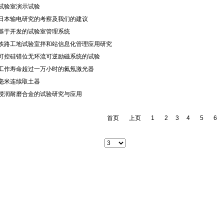
·试验室演示试验
·日本输电研究的考察及我们的建议
·基于开发的试验室管理系统
·铁路工地试验室拌和站信息化管理应用研究
·可控硅错位无环流可逆励磁系统的试验
·工作寿命超过一万小时的氦氖激光器
·毫米连续取土器
·浸润耐磨合金的试验研究与应用
首页
上页
1
2
3
4
5
6