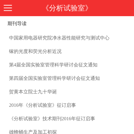
《分析试验室》
期刊导读
首
中国家用电器研究院净水器性能研究与测试中心
页
期
镓的光度和荧光分析近况
刊
期
第4届全国实验室管理科学研讨会征文通知
第四届全国实验室管理科学研讨会征文通知
导
刊
投
贺黄本立院士九十华诞
读
介
稿
邮
2016年《分析试验室》征订启事
绍
《分析试验室》技术期刊2016年征订启事
指
箱
在
雄蜂蛹生产及加工初探