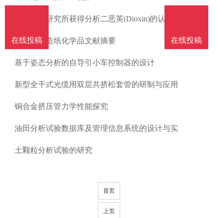
南
投
线
联
日本浆纸研究所获得分析二恶英(Dioxin)的认证
稿
投
系
在线投稿
在线投稿
国内有关造纸化学品文献摘要
基于姿态分析的自导引小车控制器的设计
稿
我
新型全干式光缆用双层共挤松套管的研制与应用
们
铜合金挤压管力学性能探究
油田分析试验数据库及管理信息系统的设计与实
土颗粒分析试验的研究
首页
上页